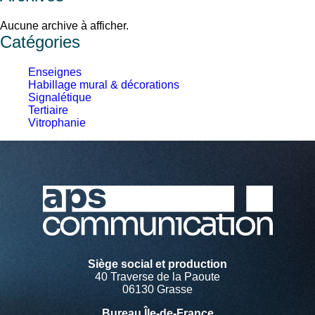
Aucune archive à afficher.
Catégories
Enseignes
Habillage mural & décorations
Signalétique
Tertiaire
Vitrophanie
Siège social et production
40 Traverse de la Paoute
06130 Grasse
Bureau Île-de-France