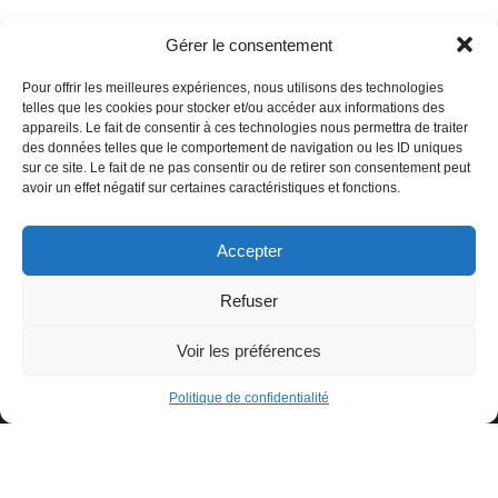
Gérer le consentement
Pour offrir les meilleures expériences, nous utilisons des technologies
telles que les cookies pour stocker et/ou accéder aux informations des
appareils. Le fait de consentir à ces technologies nous permettra de traiter
des données telles que le comportement de navigation ou les ID uniques
sur ce site. Le fait de ne pas consentir ou de retirer son consentement peut
avoir un effet négatif sur certaines caractéristiques et fonctions.
Accepter
Siège social et production
Refuser
40 Traverse de la Paoute
06130 Grasse
Voir les préférences
Bureau Île-de-France
69 Boulevard Haussmann
Politique de confidentialité
75008 Paris
Accueil
À propos