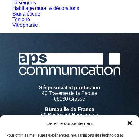
Enseignes
Habillage mural & décorations
Signalétique
Tertiaire
Vitrophanie
Siège social et production
40 Traverse de la Paoute
06130 Grasse
Bureau Île-de-France
69 Boulevard Haussmann
75008 Paris
Gérer le consentement
Pour offrir les meilleures expériences, nous utilisons des technologies
Accueil