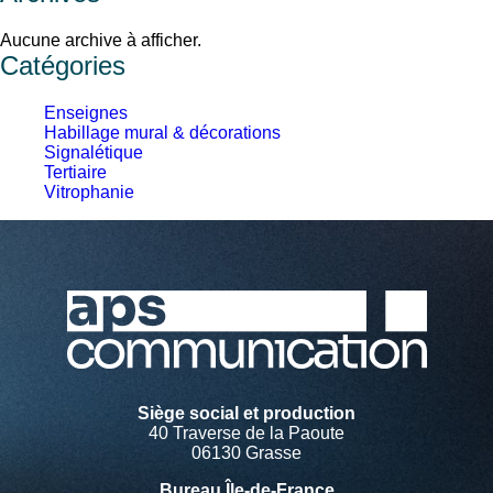
Aucune archive à afficher.
Catégories
Enseignes
Habillage mural & décorations
Signalétique
Tertiaire
Vitrophanie
Siège social et production
40 Traverse de la Paoute
06130 Grasse
Bureau Île-de-France