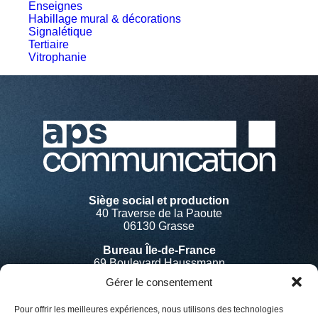
Enseignes
Habillage mural & décorations
Signalétique
Tertiaire
Vitrophanie
Siège social et production
40 Traverse de la Paoute
06130 Grasse
Bureau Île-de-France
69 Boulevard Haussmann
75008 Paris
Gérer le consentement
Pour offrir les meilleures expériences, nous utilisons des technologies
Accueil