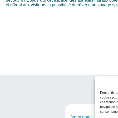
découvrir l’ESA. Pour cet espace, des adhésifs muraux dotés 
et offrent aux visiteurs la possibilité de rêver d’un voyage spa
Pour offrir 
cookies pour
ces technolo
navigation ou
consentement
Votre nom
*