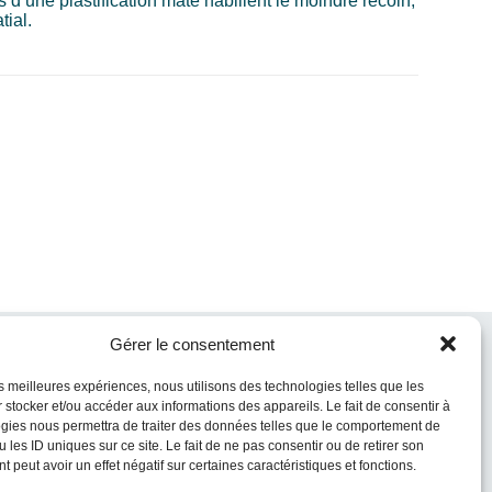
d’une plastification mate habillent le moindre recoin,
tial.
Gérer le consentement
les meilleures expériences, nous utilisons des technologies telles que les
 stocker et/ou accéder aux informations des appareils. Le fait de consentir à
gies nous permettra de traiter des données telles que le comportement de
 les ID uniques sur ce site. Le fait de ne pas consentir ou de retirer son
 peut avoir un effet négatif sur certaines caractéristiques et fonctions.
Mail
*