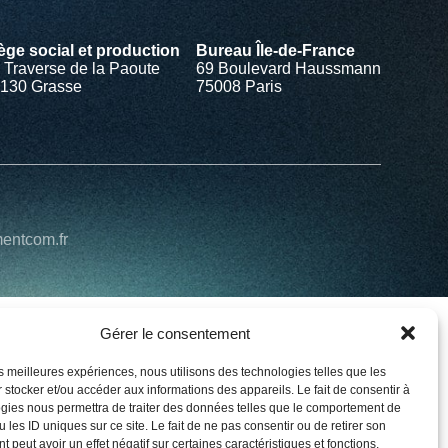
ège social et production
Bureau Île-de-France
 Traverse de la Paoute
69 Boulevard Haussmann
130 Grasse
75008 Paris
mentcom.fr
Gérer le consentement
les meilleures expériences, nous utilisons des technologies telles que les
 stocker et/ou accéder aux informations des appareils. Le fait de consentir à
gies nous permettra de traiter des données telles que le comportement de
 les ID uniques sur ce site. Le fait de ne pas consentir ou de retirer son
 peut avoir un effet négatif sur certaines caractéristiques et fonctions.