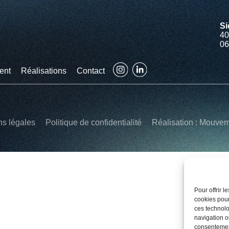
Si
40
06
ent
Réalisations
Contact
ns légales
Politique de confidentialité
Réalisation : Mouve
Pour offrir 
cookies pour
ces technolo
navigation ou
consentement